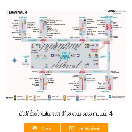
பீனிக்ஸ் விமான நிலைய வரைபடம் 4
print
system_update_alt
அச்சு
பதிவிறக்கம்