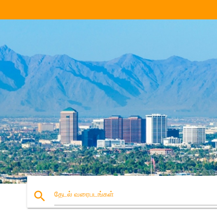
search
தேடல் வரைபடங்கள்