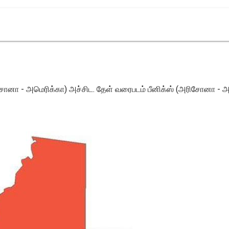
ிசோனா - அமெரிக்கா) அச்சிட. தேள் வரைபடம் பீனிக்ஸ் (அரிசோனா - அ