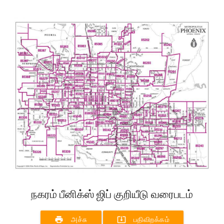
நகரம் பீனிக்ஸ் ஜிப் குறியீடு வரைபடம்
print
system_update_alt
அச்சு
பதிவிறக்கம்